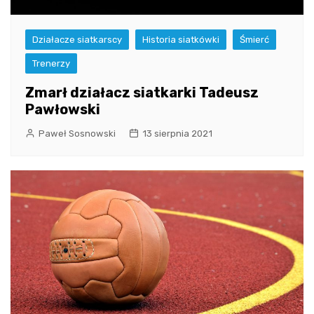
Działacze siatkarscy
Historia siatkówki
Śmierć
Trenerzy
Zmarł działacz siatkarki Tadeusz
Pawłowski
Paweł Sosnowski
13 sierpnia 2021