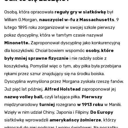
Osobą, która opracowała
reguły gry w siatkówkę
był
William G.Morgan,
nauczyciel w-fu z Massachusetts
. 9
lutego 1895 roku zorganizował w swojej szkole pierwszy
pokaz dyscypliny, która w tamtym czasie nazywał
Minonette.
Zaproponował dyscyplinę jako konkurencyjną
dla koszykówki. Chciał bowiem wspomóc
osoby, które
były mniej sprawne fizycznie
i nie radziły sobie z
koszykówką. Pomyślał więc o tym, aby piłka była przebijana
rękami przez sznur znajdujący się na środku boiska.
Dyscyplina wymyślona przez Morgana zyskała rzeszę fanów.
Już pięć lat później,
Alfred Holstead
zaproponował jej
nazwę volley ball,
czyli latająca piłka.
Pierwszy
międzynarodowy
turniej
rozegrano
w 1913 roku
w Manilii.
Wzięły w nim udział Chiny, Japonia i Filipiny.
Do Europy
siatkówkę wprowadzili
amerykańscy żołnierze
, którzy
wkroczyli do niej podczas I wojny światowej. Na początku