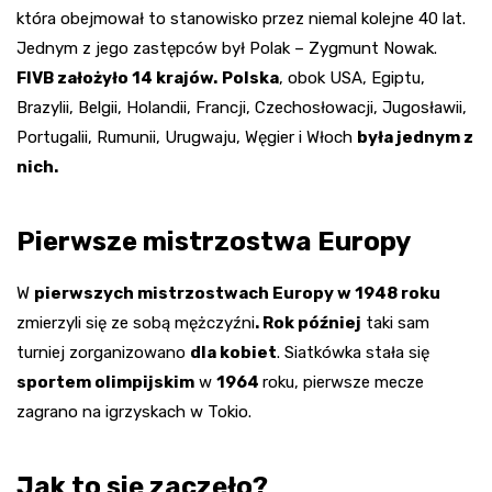
która obejmował to stanowisko przez niemal kolejne 40 lat.
Jednym z jego zastępców był Polak – Zygmunt Nowak.
FIVB założyło 14 krajów.
Polska
, obok USA, Egiptu,
Brazylii, Belgii, Holandii, Francji, Czechosłowacji, Jugosławii,
Portugalii, Rumunii, Urugwaju, Węgier i Włoch
była jednym z
nich.
Pierwsze mistrzostwa Europy
W
pierwszych mistrzostwach Europy w 1948 roku
zmierzyli się ze sobą mężczyźni
. Rok później
taki sam
turniej zorganizowano
dla kobiet
. Siatkówka stała się
sportem olimpijskim
w
1964
roku, pierwsze mecze
zagrano na igrzyskach w Tokio.
Jak to się zaczęło?