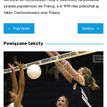
zyskała popularność we Francji, a w 1919 roku pokochali ją
także Czechosłowacy oraz Polacy.
Nawigacja
Poprzedni
Kolejny
wpisu
Powiązane teksty