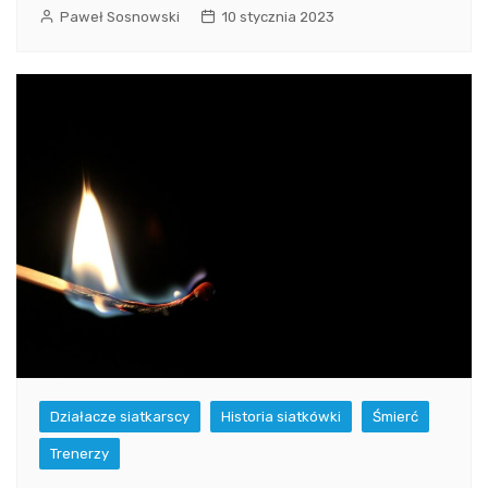
Paweł Sosnowski
10 stycznia 2023
Działacze siatkarscy
Historia siatkówki
Śmierć
Trenerzy