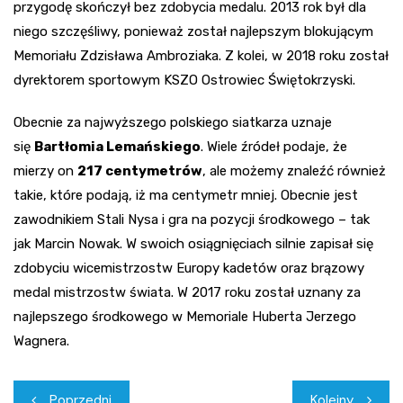
przygodę skończył bez zdobycia medalu. 2013 rok był dla
niego szczęśliwy, ponieważ został najlepszym blokującym
Memoriału Zdzisława Ambroziaka. Z kolei, w 2018 roku został
dyrektorem sportowym KSZO Ostrowiec Świętokrzyski.
Obecnie za najwyższego polskiego siatkarza uznaje
się
Bartłomia Lemańskiego
. Wiele źródeł podaje, że
mierzy on
217 centymetrów
, ale możemy znaleźć również
takie, które podają, iż ma centymetr mniej. Obecnie jest
zawodnikiem Stali Nysa i gra na pozycji środkowego – tak
jak Marcin Nowak. W swoich osiągnięciach silnie zapisał się
zdobyciu wicemistrzostw Europy kadetów oraz brązowy
medal mistrzostw świata. W 2017 roku został uznany za
najlepszego środkowego w Memoriale Huberta Jerzego
Wagnera.
Nawigacja
Poprzedni
Kolejny