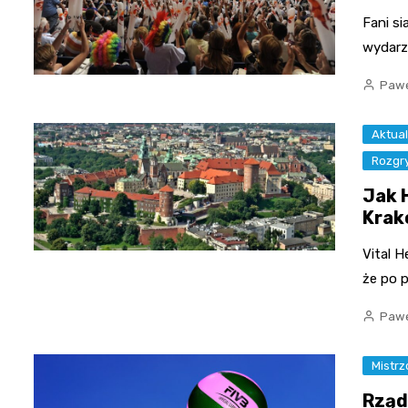
Fani si
wydarz
Pawe
Aktual
Rozgr
Jak 
Krak
Vital H
że po 
Pawe
Mistr
Rząd