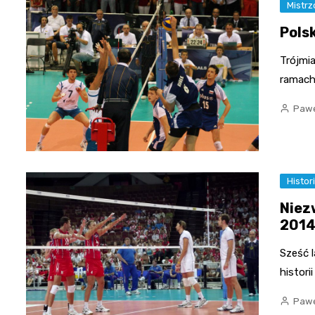
Mistr
Pols
Trójmi
ramach
Pawe
Histor
Niezw
201
Sześć l
historii
Pawe