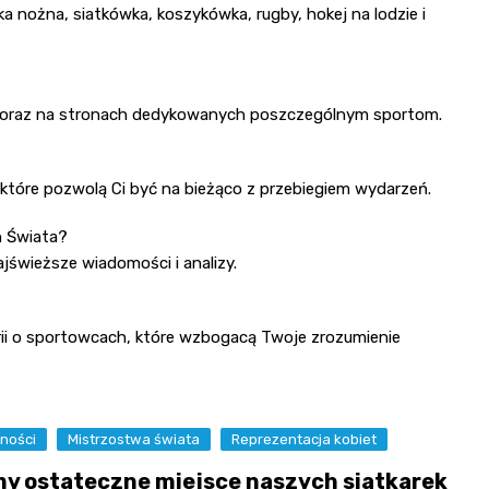
ka nożna, siatkówka, koszykówka, rugby, hokej na lodzie i
mi oraz na stronach dedykowanych poszczególnym sportom.
które pozwolą Ci być na bieżąco z przebiegiem wydarzeń.
h Świata?
jświeższe wiadomości i analizy.
torii o sportowcach, które wzbogacą Twoje zrozumienie
ności
Mistrzostwa świata
Reprezentacja kobiet
y ostateczne miejsce naszych siatkarek