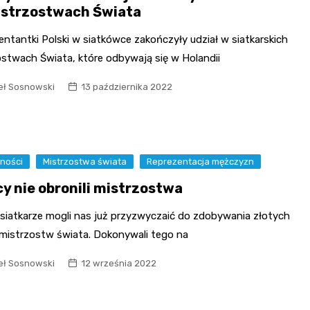
istrzostwach Świata
ntantki Polski w siatkówce zakończyły udział w siatkarskich
ostwach Świata, które odbywają się w Holandii
ł Sosnowski
13 października 2022
ności
Mistrzostwa świata
Reprezentacja mężczyzn
cy nie obronili mistrzostwa
 siatkarze mogli nas już przyzwyczaić do zdobywania złotych
 mistrzostw świata. Dokonywali tego na
ł Sosnowski
12 września 2022