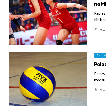
na M
Repreze
Mistrz
Pawe
Aktual
Pola
Polscy
medali
Pawe