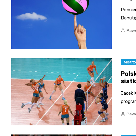
Premie
Danutą
Pawe
Mistr
Pols
siat
Jacek K
program
Pawe