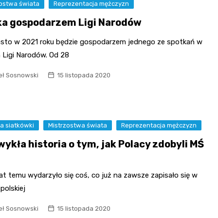
zostwa świata
Reprezentacja mężczyzn
ka gospodarzem Ligi Narodów
asto w 2021 roku będzie gospodarzem jednego ze spotkań w
 Ligi Narodów. Od 28
ł Sosnowski
15 listopada 2020
ia siatkówki
Mistrzostwa świata
Reprezentacja mężczyzn
ykła historia o tym, jak Polacy zdobyli MŚ
4
at temu wydarzyło się coś, co już na zawsze zapisało się w
 polskiej
ł Sosnowski
15 listopada 2020