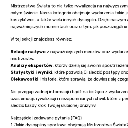
Mistrzostwa Świata to nie tylko rywalizacja na najwyższym 
całym świecie. Nasza kategoria obejmuje wydarzenia takie j
koszykówce, a także wielu innych dyscyplin. Dzięki naszym a
najważniejszych momentach oraz o tym, jak poszczególne
W tej sekcji znajdziesz również:
Relacje na żywo
z najważniejszych meczów oraz wydarze
mistrzostw.
Analizy ekspertów
, którzy dzielą się swoimi spostrzeże
Statystyki i wyniki
, które pozwolą Ci śledzić postępy dru
Ciekawostki
i historie, które sprawią, że dowiesz się c
Nie przegap żadnej informacji i bądź na bieżąco z wydarzen
czas emocji, rywalizacji i niezapomnianych chwil, które z 
śledzić każdy krok Twojej ulubionej drużyny!
Najczęściej zadawane pytania (FAQ)
1. Jakie dyscypliny sportowe obejmują Mistrzostwa Świata