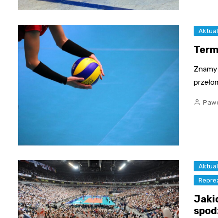
Aktual
Term
Znamy 
przełom
Pawe
Aktual
Reprez
Jaki
spod