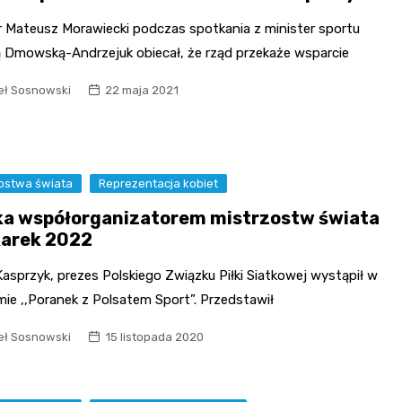
r Mateusz Morawiecki podczas spotkania z minister sportu
 Dmowską-Andrzejuk obiecał, że rząd przekaże wsparcie
ł Sosnowski
22 maja 2021
zostwa świata
Reprezentacja kobiet
ka współorganizatorem mistrzostw świata
karek 2022
asprzyk, prezes Polskiego Związku Piłki Siatkowej wystąpił w
ie ,,Poranek z Polsatem Sport”. Przedstawił
ł Sosnowski
15 listopada 2020