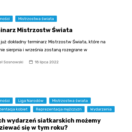
ności
Mistrzostwa świata
inarz Mistrzostw Świata
już dokładny terminarz Mistrzostw Świata, które na
ie sierpnia i września zostaną rozegrane w
ł Sosnowski
18 lipca 2022
ności
Liga Narodów
Mistrzostwa świata
entacja kobiet
Reprezentacja mężczyzn
Wydarzenia
ch wydarzeń siatkarskich możemy
ziewać się w tym roku?