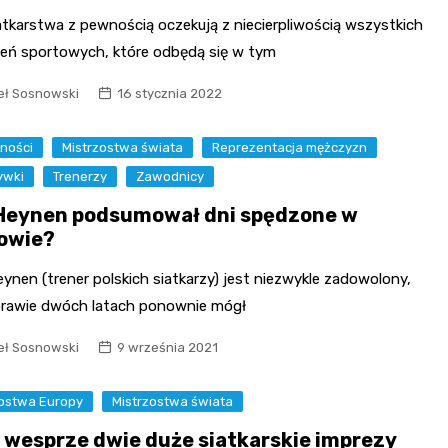
atkarstwa z pewnością oczekują z niecierpliwością wszystkich
eń sportowych, które odbędą się w tym
ł Sosnowski
16 stycznia 2022
ności
Mistrzostwa świata
Reprezentacja mężczyzn
ywki
Trenerzy
Zawodnicy
Heynen podsumował dni spędzone w
owie?
eynen (trener polskich siatkarzy) jest niezwykle zadowolony,
prawie dwóch latach ponownie mógł
ł Sosnowski
9 września 2021
zostwa Europy
Mistrzostwa świata
 wesprze dwie duże siatkarskie imprezy