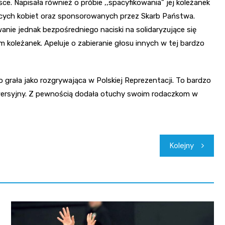
. Napisała również o próbie ,,spacyfikowania” jej koleżanek
jących kobiet oraz sponsorowanych przez Skarb Państwa.
ywanie jednak bezpośredniego naciski na solidaryzujące się
 koleżanek. Apeluje o zabieranie głosu innych w tej bardzo
go grała jako rozgrywająca w Polskiej Reprezentacji. To bardzo
owersyjny. Z pewnością dodała otuchy swoim rodaczkom w
Kolejny