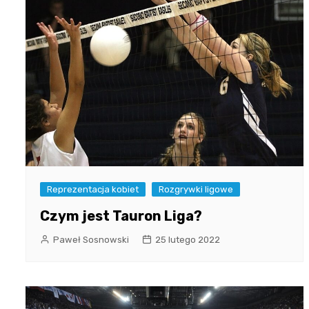
Reprezentacja kobiet
Rozgrywki ligowe
Czym jest Tauron Liga?
Paweł Sosnowski
25 lutego 2022