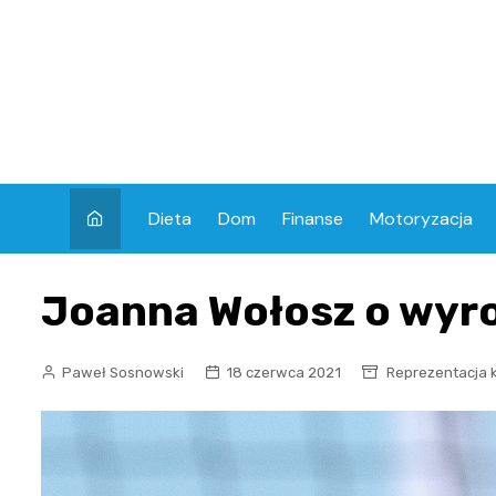
Skip
to
content
Dieta
Dom
Finanse
Motoryzacja
Joanna Wołosz o wyr
Paweł Sosnowski
18 czerwca 2021
Reprezentacja 