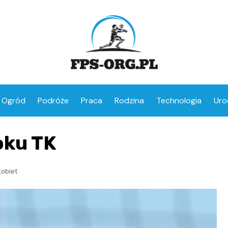
Ogród
Podróże
Praca
Rodzina
Technologia
Uro
oku TK
kobiet