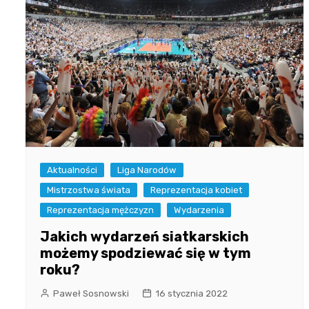
Aktualności
Liga Narodów
Mistrzostwa świata
Reprezentacja kobiet
Reprezentacja mężczyzn
Wydarzenia
Jakich wydarzeń siatkarskich
możemy spodziewać się w tym
roku?
Paweł Sosnowski
16 stycznia 2022