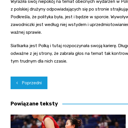
Wyraziła swój niepokój na temat obecnych wydarzeń w Polsce
z polskiej drużyny odpowiadających się po stronie strajku
Podkreśla, że polityka była, jest i będzie w sporcie. Wywoł
zawodniczki jest według niej wstydem i uprzedmiotowianiem
ważnej sprawie.
Siatkarka jest Polką i tutaj rozpoczynała swoją karierę. Dłu
odważne z jej strony, że zabrała głos na temat tak kontr
tym trudnym dla nich czasie.
Nawigacja
Poprzedni
wpisu
Powiązane teksty