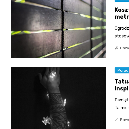
Kosz
metr
Ogrodz
stosow
Pawe
Porad
Tatu
insp
Pamięt
Ta mies
Pawe