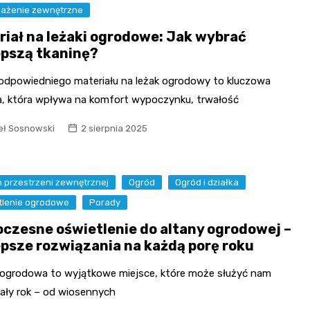
ażenie zewnętrzne
riał na leżaki ogrodowe: Jak wybrać
epszą tkaninę?
odpowiedniego materiału na leżak ogrodowy to kluczowa
a, która wpływa na komfort wypoczynku, trwałość
ł Sosnowski
2 sierpnia 2025
 przestrzeni zewnętrznej
Ogród
Ogród i działka
tlenie ogrodowe
Porady
czesne oświetlenie do altany ogrodowej –
epsze rozwiązania na każdą porę roku
 ogrodowa to wyjątkowe miejsce, które może służyć nam
cały rok – od wiosennych