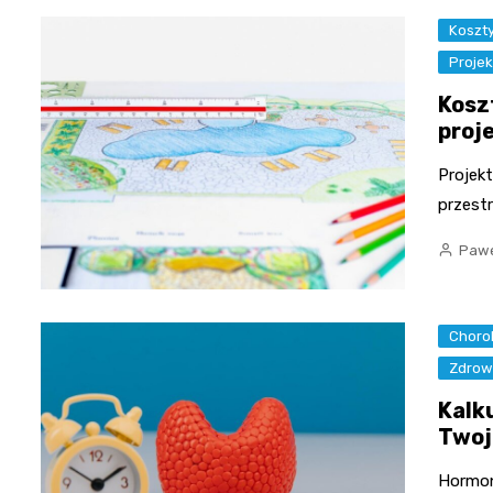
Koszt
Proje
Kosz
proj
Projek
przestr
Pawe
Choro
Zdrow
Kalk
Twoj
Hormon