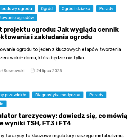
y budowy ogrodu
Ogród
Ogród i działka
Porady
ktowanie ogrodów
t projektu ogrodu: Jak wygląda cennik
ektowania i zakładania ogrodu
towanie ogrodu to jeden z kluczowych etapów tworzenia
zeni wokół domu, która będzie nie tylko
ł Sosnowski
24 lipca 2025
by przewlekłe
Diagnostyka medyczna
Porady
ie
ulator tarczycowy: dowiedz się, co mówią
e wyniki TSH, FT3 i FT4
y tarczycy to kluczowe regulatory naszego metabolizmu,