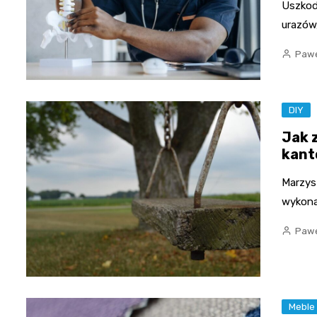
Uszkod
urazów,
Pawe
DIY
Jak 
kant
Marzysz
wykona
Pawe
Meble