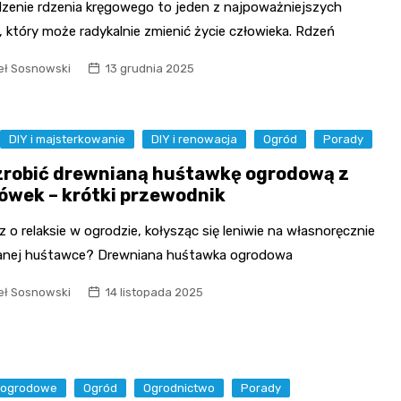
zenie rdzenia kręgowego to jeden z najpoważniejszych
 który może radykalnie zmienić życie człowieka. Rdzeń
ł Sosnowski
13 grudnia 2025
DIY i majsterkowanie
DIY i renowacja
Ogród
Porady
zrobić drewnianą huśtawkę ogrodową z
ówek – krótki przewodnik
 o relaksie w ogrodzie, kołysząc się leniwie na własnoręcznie
nej huśtawce? Drewniana huśtawka ogrodowa
ł Sosnowski
14 listopada 2025
 ogrodowe
Ogród
Ogrodnictwo
Porady