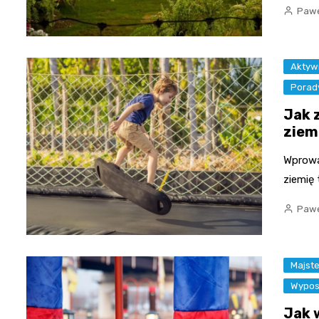
Pawe
Aktyw
Porad
Jak 
ziem
Wprowa
ziemię
Pawe
Majst
Wypos
Jak 