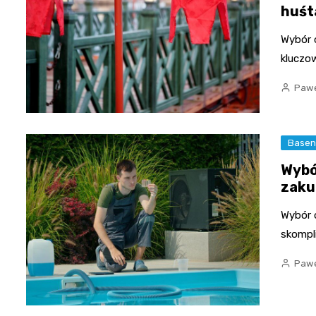
huśt
Wybór 
kluczow
Pawe
Basen 
Wybó
zak
Wybór 
skompl
Pawe