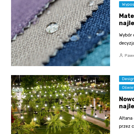
Wypos
Mate
najl
Wybór 
decyzj
Pawe
Design
Oświe
Nowo
najl
Altana
przez 