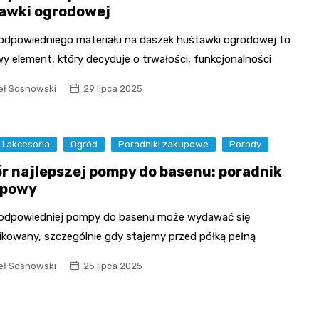
awki ogrodowej
odpowiedniego materiału na daszek huśtawki ogrodowej to
y element, który decyduje o trwałości, funkcjonalności
ł Sosnowski
29 lipca 2025
i akcesoria
Ogród
Poradniki zakupowe
Porady
r najlepszej pompy do basenu: poradnik
upowy
odpowiedniej pompy do basenu może wydawać się
ikowany, szczególnie gdy stajemy przed półką pełną
ł Sosnowski
25 lipca 2025