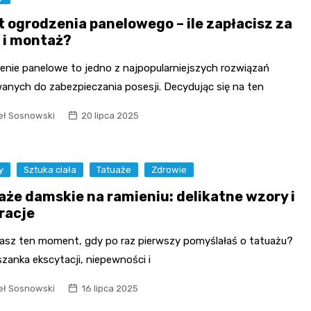
t ogrodzenia panelowego – ile zapłacisz za
 i montaż?
enie panelowe to jedno z najpopularniejszych rozwiązań
anych do zabezpieczania posesji. Decydując się na ten
ł Sosnowski
20 lipca 2025
y
Sztuka ciała
Tatuaże
Zdrowie
aże damskie na ramieniu: delikatne wzory i
iracje
asz ten moment, gdy po raz pierwszy pomyślałaś o tatuażu?
zanka ekscytacji, niepewności i
ł Sosnowski
16 lipca 2025