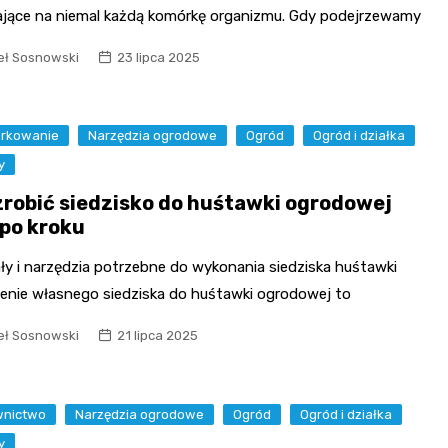
jące na niemal każdą komórkę organizmu. Gdy podejrzewamy
ł Sosnowski
23 lipca 2025
erkowanie
Narzędzia ogrodowe
Ogród
Ogród i działka
y
zrobić siedzisko do huśtawki ogrodowej
 po kroku
ły i narzędzia potrzebne do wykonania siedziska huśtawki
enie własnego siedziska do huśtawki ogrodowej to
ł Sosnowski
21 lipca 2025
nictwo
Narzędzia ogrodowe
Ogród
Ogród i działka
y