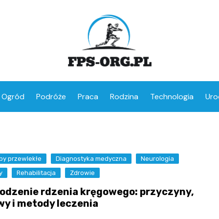
Ogród
Podróże
Praca
Rodzina
Technologia
Uro
by przewlekłe
Diagnostyka medyczna
Neurologia
y
Rehabilitacja
Zdrowie
odzenie rdzenia kręgowego: przyczyny,
wy i metody leczenia