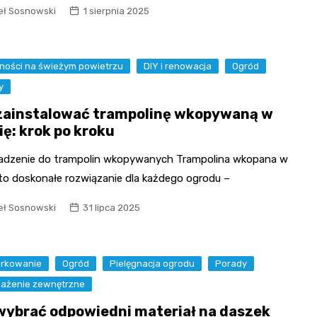
ł Sosnowski
1 sierpnia 2025
ności na świeżym powietrzu
DIY i renowacja
Ogród
y
zainstalować trampolinę wkopywaną w
ię: krok po kroku
dzenie do trampolin wkopywanych Trampolina wkopana w
 to doskonałe rozwiązanie dla każdego ogrodu –
ł Sosnowski
31 lipca 2025
erkowanie
Ogród
Pielęgnacja ogrodu
Porady
ażenie zewnętrzne
wybrać odpowiedni materiał na daszek