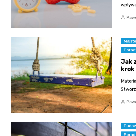
wpływa
Pawe
Majst
Porad
Jak 
krok
Materia
Stworz
Pawe
Budow
Porad