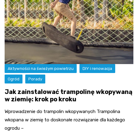
Aktywności na świeżym powietrzu
DIY i renowacja
Ogród
Porady
Jak zainstalować trampolinę wkopywaną
w ziemię: krok po kroku
Wprowadzenie do trampolin wkopywanych Trampolina
wkopana w ziemię to doskonałe rozwiązanie dla każdego
ogrodu –