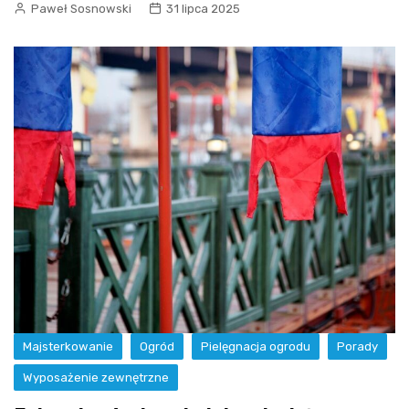
Paweł Sosnowski
31 lipca 2025
Majsterkowanie
Ogród
Pielęgnacja ogrodu
Porady
Wyposażenie zewnętrzne