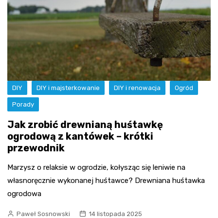
DIY
DIY i majsterkowanie
DIY i renowacja
Ogród
Porady
Jak zrobić drewnianą huśtawkę
ogrodową z kantówek – krótki
przewodnik
Marzysz o relaksie w ogrodzie, kołysząc się leniwie na
własnoręcznie wykonanej huśtawce? Drewniana huśtawka
ogrodowa
Paweł Sosnowski
14 listopada 2025