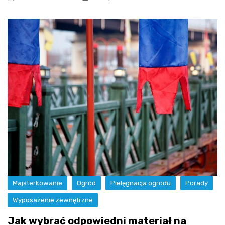
Majsterkowanie
Ogród
Pielęgnacja ogrodu
Porady
Wyposażenie zewnętrzne
Jak wybrać odpowiedni materiał na