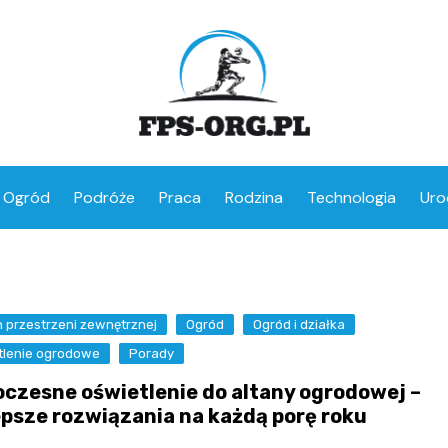
Ogród
Podróże
Praca
Rodzina
Technologia
Uro
 przestrzeni zewnętrznej
Ogród
Ogród i działka
tlenie ogrodowe
Porady
czesne oświetlenie do altany ogrodowej –
epsze rozwiązania na każdą porę roku