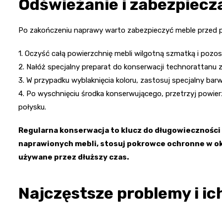
Odświeżanie i zabezpiecz
Po zakończeniu naprawy warto zabezpieczyć meble przed p
1. Oczyść całą powierzchnię mebli wilgotną szmatką i pozo
2. Nałóż specjalny preparat do konserwacji technorattanu z
3. W przypadku wyblaknięcia koloru, zastosuj specjalny bar
4. Po wyschnięciu środka konserwującego, przetrzyj powier
połysku.
Regularna konserwacja to klucz do długowieczności
naprawionych mebli, stosuj pokrowce ochronne w ok
używane przez dłuższy czas.
Najczęstsze problemy i ic