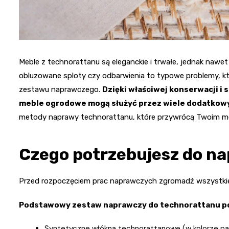
Meble z technorattanu są eleganckie i trwałe, jednak nawe
obluzowane sploty czy odbarwienia to typowe problemy, k
zestawu naprawczego.
Dzięki właściwej konserwacji i 
meble ogrodowe mogą służyć przez wiele dodatkow
metody naprawy technorattanu, które przywrócą Twoim m
Czego potrzebujesz do n
Przed rozpoczęciem prac naprawczych zgromadź wszystkie 
Podstawowy zestaw naprawczy do technorattanu po
Syntetyczne włókna technorattanowe (w kolorze pa