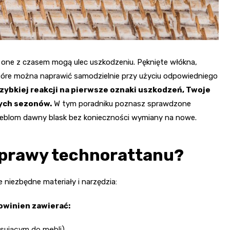
t one z czasem mogą ulec uszkodzeniu. Pęknięte włókna,
tóre można naprawić samodzielnie przy użyciu odpowiedniego
szybkiej reakcji na pierwsze oznaki uszkodzeń, Twoje
ych sezonów.
W tym poradniku poznasz sprawdzone
eblom dawny blask bez konieczności wymiany na nowe.
aprawy technorattanu?
niezbędne materiały i narzędzia:
winien zawierać:
sującym do mebli)