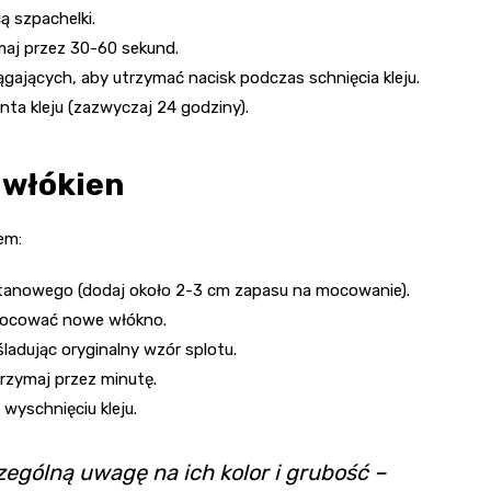
ą szpachelki.
zymaj przez 30-60 sekund.
iągających, aby utrzymać nacisk podczas schnięcia kleju.
ta kleju (zazwyczaj 24 godziny).
 włókien
em:
tanowego (dodaj około 2-3 cm zapasu na mocowanie).
z mocować nowe włókno.
śladując oryginalny wzór splotu.
trzymaj przez minutę.
wyschnięciu kleju.
ególną uwagę na ich kolor i grubość –