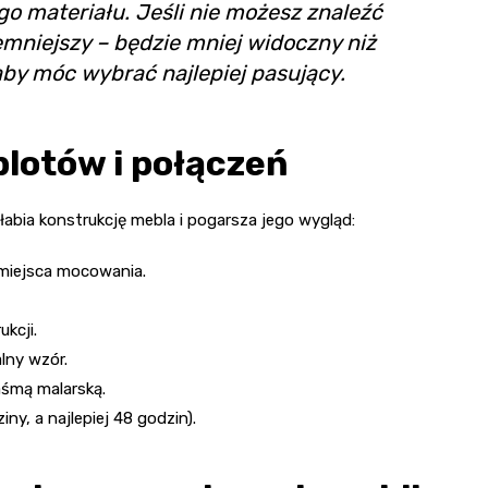
o materiału. Jeśli nie możesz znaleźć
emniejszy – będzie mniej widoczny niż
 aby móc wybrać najlepiej pasujący.
lotów i połączeń
abia konstrukcję mebla i pogarsza jego wygląd:
 miejsca mocowania.
kcji.
lny wzór.
aśmą malarską.
y, a najlepiej 48 godzin).