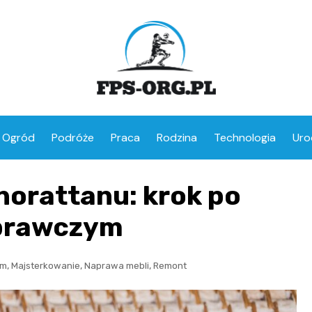
Ogród
Podróże
Praca
Rodzina
Technologia
Uro
norattanu: krok po
aprawczym
,
,
,
om
Majsterkowanie
Naprawa mebli
Remont