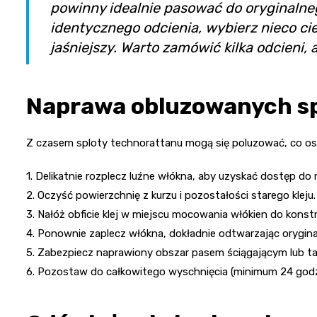
powinny idealnie pasować do oryginalneg
identycznego odcienia, wybierz nieco ci
jaśniejszy. Warto zamówić kilka odcieni,
Naprawa obluzowanych sp
Z czasem sploty technorattanu mogą się poluzować, co osł
1. Delikatnie rozplecz luźne włókna, aby uzyskać dostęp do
2. Oczyść powierzchnię z kurzu i pozostałości starego kleju.
3. Nałóż obficie klej w miejscu mocowania włókien do konstru
4. Ponownie zaplecz włókna, dokładnie odtwarzając orygina
5. Zabezpiecz naprawiony obszar pasem ściągającym lub t
6. Pozostaw do całkowitego wyschnięcia (minimum 24 godzin