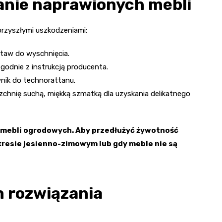
anie naprawionych mebli
rzyszłymi uszkodzeniami:
staw do wyschnięcia.
godnie z instrukcją producenta.
wnik do technorattanu.
zchnię suchą, miękką szmatką dla uzyskania delikatnego
 mebli ogrodowych. Aby przedłużyć żywotność
resie jesienno-zimowym lub gdy meble nie są
h rozwiązania