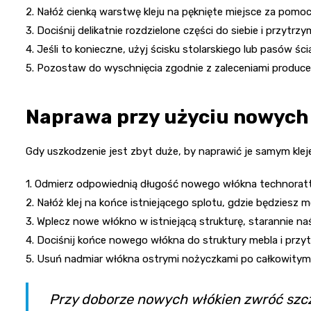
2. Nałóż cienką warstwę kleju na pęknięte miejsce za pomoc
3. Dociśnij delikatnie rozdzielone części do siebie i przytr
4. Jeśli to konieczne, użyj ścisku stolarskiego lub pasów śc
5. Pozostaw do wyschnięcia zgodnie z zaleceniami producen
Naprawa przy użyciu nowych
Gdy uszkodzenie jest zbyt duże, by naprawić je samym klej
1. Odmierz odpowiednią długość nowego włókna technorat
2. Nałóż klej na końce istniejącego splotu, gdzie będzies
3. Wplecz nowe włókno w istniejącą strukturę, starannie na
4. Dociśnij końce nowego włókna do struktury mebla i przy
5. Usuń nadmiar włókna ostrymi nożyczkami po całkowitym 
Przy doborze nowych włókien zwróć szcz