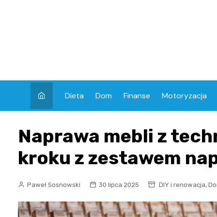
Skip
to
content
Dieta
Dom
Finanse
Motoryzacja
Naprawa mebli z tech
kroku z zestawem n
,
Paweł Sosnowski
30 lipca 2025
DIY i renowacja
D